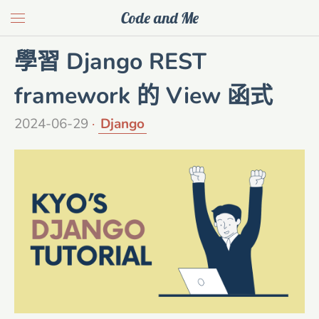
Code and Me
學習 Django REST
framework 的 View 函式
2024-06-29
Django