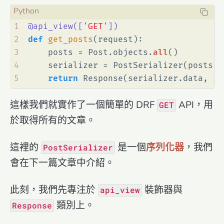
1
@api_view(
[
'GET'
]
)
2
def
get_posts
(
request
):
3
    posts = Post.objects.
all
()
4
    serializer = PostSerializer(posts, 
5
return
 Response(serializer.data, st
這樣我們就實作了一個簡單的 DRF
API，用
GET
於取得所有的文章。
這裡的
是一個
序列化器
，我們
PostSerializer
會在下一篇文章中介紹。
此刻，我們先專注於
裝飾器與
api_view
類別上。
Response