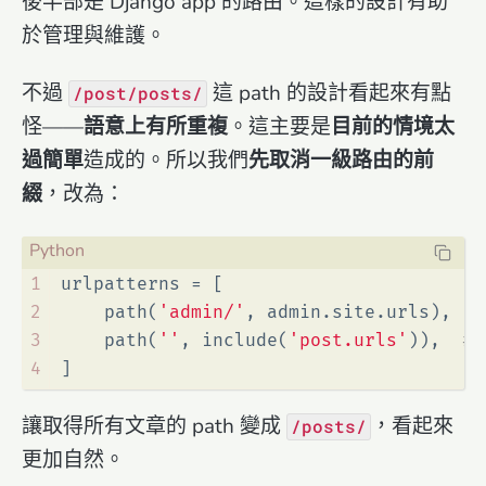
後半部是 Django app 的路由。這樣的設計有助
於管理與維護。
不過
這 path 的設計看起來有點
/post/posts/
怪——
語意上有所重複
。這主要是
目前的情境太
過簡單
造成的。所以我們
先取消一級路由的前
綴
，改為：
1
urlpatterns = [
2
    path(
'admin/'
, admin.site.urls),
3
    path(
''
, include(
'post.urls'
)),  
#
4
]
讓取得所有文章的 path 變成
，看起來
/posts/
更加自然。