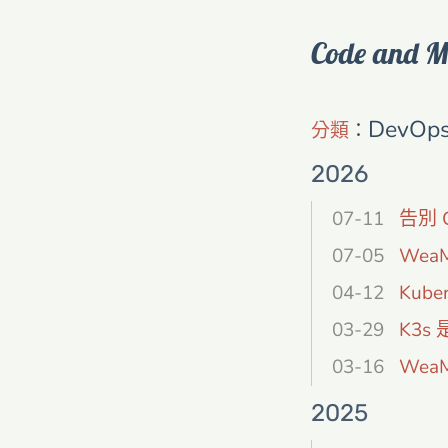
Code and M
DevOp
分類
：
2026
07-11
告別 C
07-05
WeaM
04-12
Kub
03-29
K3s
03-16
Wea
2025