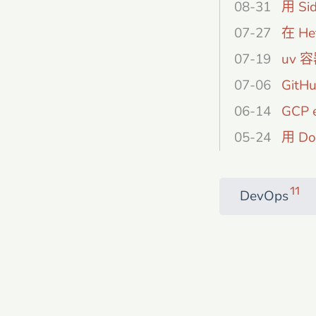
08-31
用 Si
07-27
在 H
07-19
uv 容
07-06
GitH
06-14
GCP 
05-24
用 Do
11
DevOps