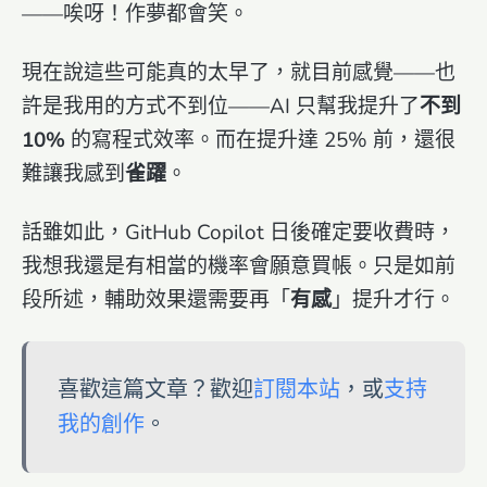
——唉呀！作夢都會笑。
現在說這些可能真的太早了，就目前感覺——也
許是我用的方式不到位——AI 只幫我提升了
不到
10%
的寫程式效率。而在提升達 25% 前，還很
難讓我感到
雀躍
。
話雖如此，GitHub Copilot 日後確定要收費時，
我想我還是有相當的機率會願意買帳。只是如前
段所述，輔助效果還需要再「
有感
」提升才行。
喜歡這篇文章？歡迎
訂閱本站
，或
支持
我的創作
。