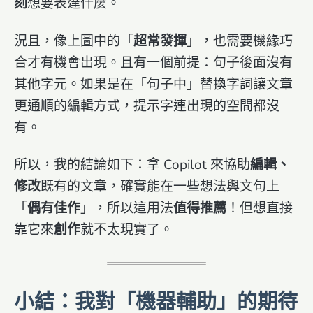
刻
想要表達什麼。
況且，像上圖中的「
超常發揮
」，也需要機緣巧
合才有機會出現。且有一個前提：句子後面沒有
其他字元。如果是在「句子中」替換字詞讓文章
更通順的編輯方式，提示字連出現的空間都沒
有。
所以，我的結論如下：拿 Copilot 來協助
編輯、
修改
既有的文章，確實能在一些想法與文句上
「
偶有佳作
」，所以這用法
值得推薦
！但想直接
靠它來
創作
就不太現實了。
小結：我對「機器輔助」的期待