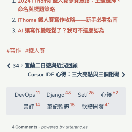
2024 iThome 鐵人賽參賽思路：主題選擇、
命名與標題策略
iThome 鐵人賽寫作攻略——新手必看指南
AI 讓寫作變輕鬆了？我可不這麼認為
寫作
鐵人賽
34，宜蘭二日遊與近況回顧
Cursor IDE 心得：三大亮點與三個阻礙
11
43
25
62
DevOps
Django
Self
心得
14
15
41
書評
筆記軟體
軟體開發