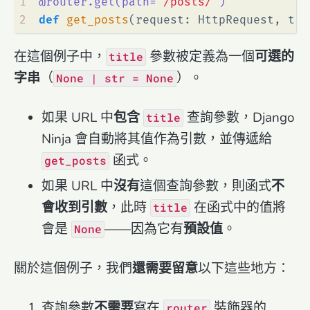
1
@router.get(
path=
'/posts/'
)
2
def
get_posts
(
request: HttpRequest, tit
在這個例子中，
參數被定義為一個
可選的
title
字串
（
）。
None | str = None
如果 URL 中
包含
查詢參數，Django
title
Ninja 會自動將其值作為引數，並傳遞給
函式。
get_posts
如果 URL 中
沒有
這個查詢參數，則函式
不
會收到引數
，此時
在函式中的值將
title
會是
——因為它有
預設值
。
None
關於這個例子，我們
還需要留意
以下這些地方：
查詢參數
不需要
寫在
裝飾器的
router