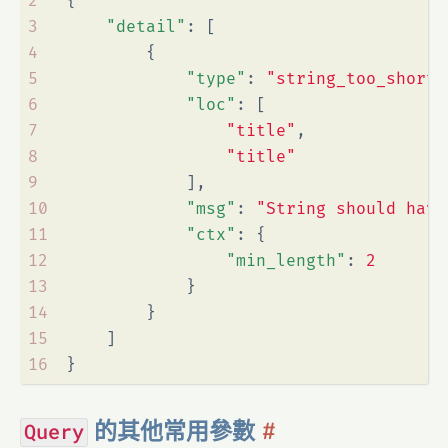
2
{
3
"detail"
:
[
4
{
5
"type"
:
"string_too_short"
6
"loc"
:
[
7
"title"
,
8
"title"
9
]
,
10
"msg"
:
"String should have
11
"ctx"
:
{
12
"min_length"
:
2
13
}
14
}
15
]
16
}
的其他常用參數
Query