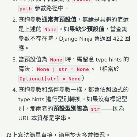
參數路徑中。
path
查詢參數
通常有預設值
，無論是具體的值還
是上述的
。如果
缺少預設值
，當查詢
None
參數不存在時，Django Ninja 會返回 422 回
應。
當預設值為
時，需留意 type hints 的
None
寫法：
。（相當於
None | str = None
）
Optional[str] = None
查詢參數和路徑參數一樣，都會依照函式的
type hints 進行型別轉換。如果沒有標記型
別，那兩者的
預設型別皆為
——因為
str
URL 本質都是
字串
。
以上寫法簡單直接，適用於大多數情況。