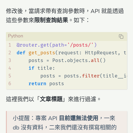
修改後，當請求帶有查詢參數時，API 就能透過
這些參數來
限制查詢結果
。如下：
1
@router.get(
path=
'/posts/'
)
2
def
get_posts
(
request: HttpRequest, tit
3
    posts = Post.objects.
all
()
4
if
 title:
5
        posts = posts.
filter
(title__ico
6
return
 posts
這裡我們以「
文章標題
」來進行過濾。
小提醒：專案 API
目前還無法使用
，一來
db 沒有資料，二來我們還沒有撰寫相關的