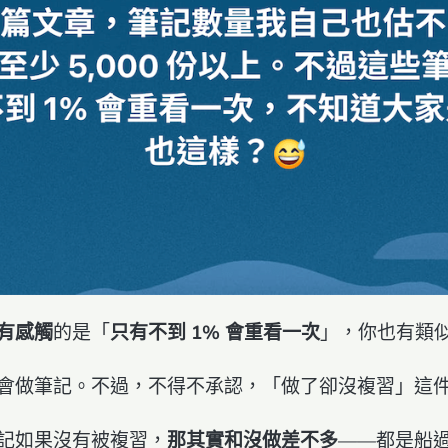
有感觸
的是「
只有不到 1% 會重看一次
」，你也有類
會做筆記。不過，不得不承認，「做了卻沒複習」這
記如果沒有被複習，
那其實和沒做差不多
——都是船