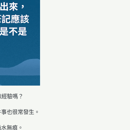
似經驗嗎？
件事也很常發生。
過水無痕。