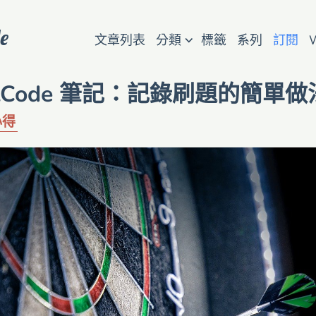
e
⌵
文章列表
分類
標籤
系列
訂閱
etCode 筆記：記錄刷題的簡單做
心得