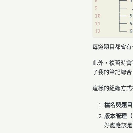
8
    ├── 1
9
    ├── 
10
    ├── 9
11
    ├── 9
12
    └── 9
每道題目都會有一個
此外，複習時會再
了我的筆記總合
這樣的組織方式
檔名與題目
版本管理（
好處應該是