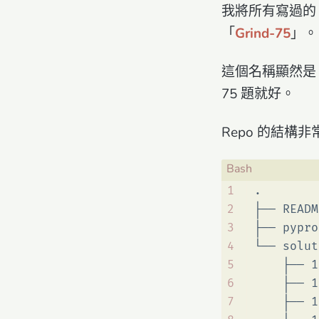
我將所有寫過的 Le
「
Grind-75
」。
這個名稱顯然是
75 題就好。
Repo 的結構
1
.
2
├── READM
3
├── pypro
4
└── solut
5
    ├── 1
6
    ├── 1
7
    ├── 1