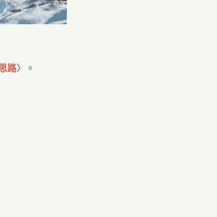
的思路
〉。