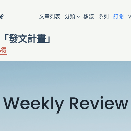
e
⌵
文章列表
分類
標籤
系列
訂閱
回「發文計畫」
心得