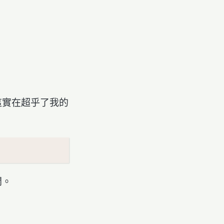
這實在超乎了我的
開。