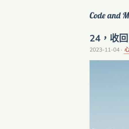
Code and M
24，收
2023-11-04