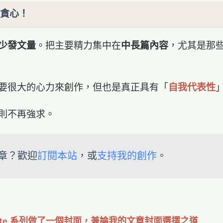
貪心！
少發文量
。把主要精力集中在
中長篇內容
，尤其是那
要很大的心力來創作，但也是真正具有「
自我代表性
則不再強求。
章？歡迎
訂閱本站
，或
支持我的創作
。
 a note 系列做了一個封面，兼論我的文章封面選擇之道